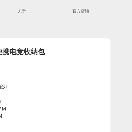
关于
官方店铺
盘便携电竞收纳包
配列
布
MM
M